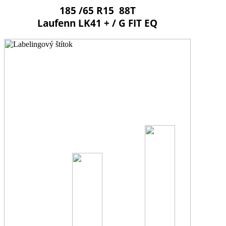
185 /65 R15 88T
Laufenn LK41 + / G FIT EQ
B
D