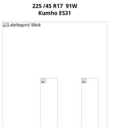
225 /45 R17 91W
Kumho ES31
C
C